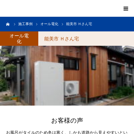
ーム
施工事例
オール電化
能美市 Ｈさん宅
HOME
オール電
能美市 Ｈさん宅
化
会社案内
お知らせ・コラム
施工事例
施工例
料金
お客様の声
お問い合わせ
お風呂がタイルのため冬は寒く、しかも道路から見えやすいとい