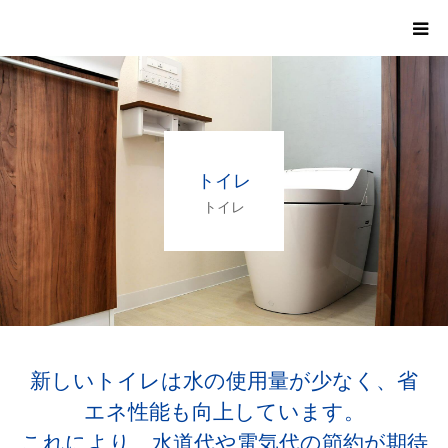
HOME
会社案内
トイレ
お知らせ・コラム
トイレ
施工事例
施工例
料金
新しいトイレは水の使用量が少なく、省
エネ性能も向上しています。
お問い合わせ
これにより、水道代や電気代の節約が期待