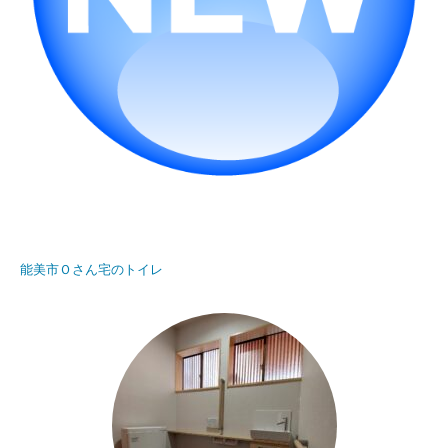
能美市Ｏさん宅のトイレ